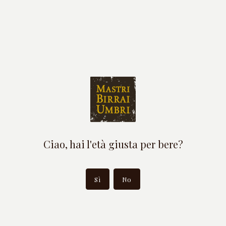
18 Set
Mastri Birrai Umbri premiati agli European
Beer Star 2025
Ciao, hai l'età giusta per bere?
Leggi tutto
Sì
No