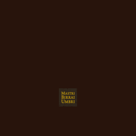
Taproom
Ciao, hai l'età giusta per bere?
Benvenuto nella nostra taproom, il posto dove la
birra scorre fresca, le chiacchiere volano libere e i
brindisi non finiscono mai!
Sì
No